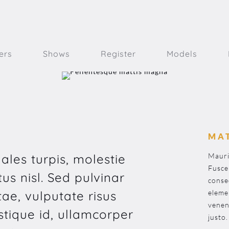
ers
Shows
Register
Models
MA
ales turpis, molestie
Mauri
Fusce
tus nisl. Sed pulvinar
conse
ae, vulputate risus
eleme
venena
istique id, ullamcorper
justo.